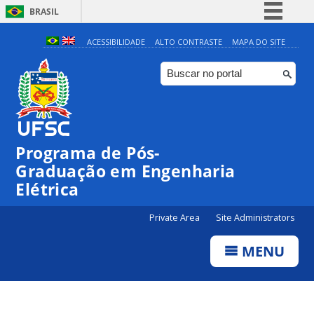
BRASIL
Simplifique!
ACESSIBILIDADE
ALTO CONTRASTE
MAPA DO SITE
Comunica BR
Participe
Acesso à informação
Legislação
Programa de Pós-
Canais
Graduação em Engenharia
Elétrica
Private Area
Site Administrators
MENU