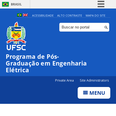
BRASIL
Simplifique!
ACESSIBILIDADE
ALTO CONTRASTE
MAPA DO SITE
Comunica BR
Participe
Acesso à informação
Legislação
Programa de Pós-
Canais
Graduação em Engenharia
Elétrica
Private Area
Site Administrators
MENU