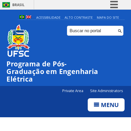
BRASIL
Simplifique!
ACESSIBILIDADE
ALTO CONTRASTE
MAPA DO SITE
Comunica BR
Participe
Acesso à informação
Legislação
Programa de Pós-
Canais
Graduação em Engenharia
Elétrica
Private Area
Site Administrators
MENU