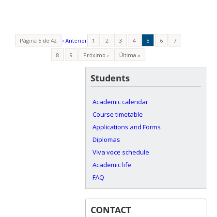
Página 5 de 42
‹ Anterior
1
2
3
4
5
6
7
8
9
Próximo ›
Última »
Students
Academic calendar
Course timetable
Applications and Forms
Diplomas
Viva voce schedule
Academic life
FAQ
CONTACT