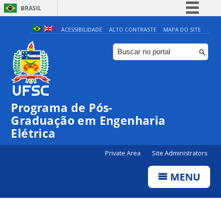
BRASIL
Simplifique!
ACESSIBILIDADE
ALTO CONTRASTE
MAPA DO SITE
Comunica BR
Participe
Acesso à informação
Legislação
Programa de Pós-
Canais
Graduação em Engenharia
Elétrica
Private Area
Site Administrators
MENU