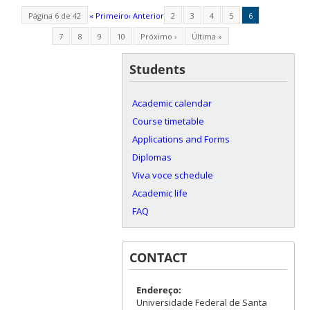
Página 6 de 42
« Primeiro
‹ Anterior
2
3
4
5
6
7
8
9
10
Próximo ›
Última »
Students
Academic calendar
Course timetable
Applications and Forms
Diplomas
Viva voce schedule
Academic life
FAQ
CONTACT
Endereço:
Universidade Federal de Santa