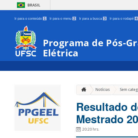
BRASIL
Ir para o conteúdo
1
Ir para o menu
2
Ir para a busca
3
Ir para o rodapé
4
Programa de Pós-G
Elétrica
Notícias
Sem categ
Resultado d
Mestrado 20
20:20 hrs.