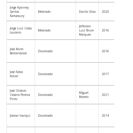
Jorge Kysnney
Douto
Santos
Mestrado
Danilo Silva
2020
PPGEE
Kamassury
Jefferson
Jorge Luiz Costa
Mestrado
Luiz Brum
2016
Loureiro
Marques
Douto
José Alvim
Univer
Doutorado
2016
Berkenbrock
Saska
Saskat
Profes
José Fábio
Univer
Doutorado
2017
Kolzer
Tecnol
do Par
José Octávio
Engen
Miguel
Cesário Pereira
Doutorado
2021
Eletric
Moreto
Pinto
Typho
Profes
Univer
Josmar Ivanqui
Doutorado
2014
Tecnol
do Par
Profess