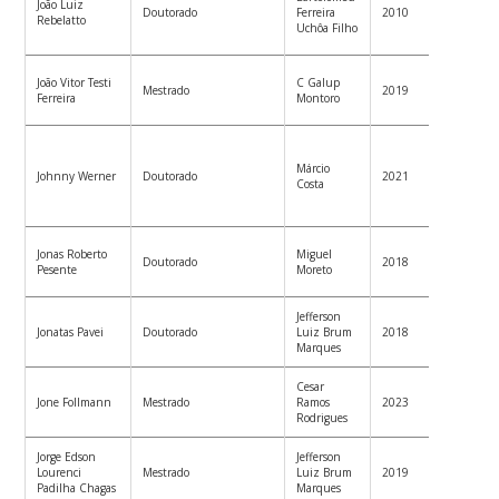
João Luiz
Univer
Doutorado
Ferreira
2010
Rebelatto
Tecnol
Uchôa Filho
do Par
Projeti
João Vitor Testi
C Galup
Mestrado
2019
Circui
Ferreira
Montoro
Synops
Profess
Univer
Márcio
Johnny Werner
Doutorado
2021
Tecnol
Costa
Paraná
Pato B
Engen
Jonas Roberto
Miguel
Doutorado
2018
Eletric
Pesente
Moreto
Binaci
Jefferson
CEO I
Jonatas Pavei
Doutorado
Luiz Brum
2018
Bioeng
Marques
Cesar
Douto
Jone Follmann
Mestrado
Ramos
2023
PPGEE
Rodrigues
Jorge Edson
Jefferson
Engen
Lourenci
Mestrado
Luiz Brum
2019
Eletrôn
Padilha Chagas
Marques
Floria