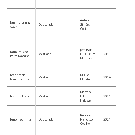
2023)
Engenh
Progra
Antonio
Larah Brüning
de Ope
Doutorado
Simões
Ascari
Region
Costa
ONS (d
2023)
Profess
Jefferson
Univer
Laura Milena
Mestrado
Luiz Brum
2016
Tomás 
Parra Navarro
Marques
Colom
Eng El
Engen
Leandro de
Miguel
Mestrado
2014
Eletric
Marchi Pintos
Moreto
Renew
Marcelo
Engen
Leandro Fisch
Mestrado
Lobo
2021
SA
Heldwein
Profess
Roberto
Univer
Lenon Schmitz
Doutorado
Francisco
2021
Federa
Coelho
Catari
Arara