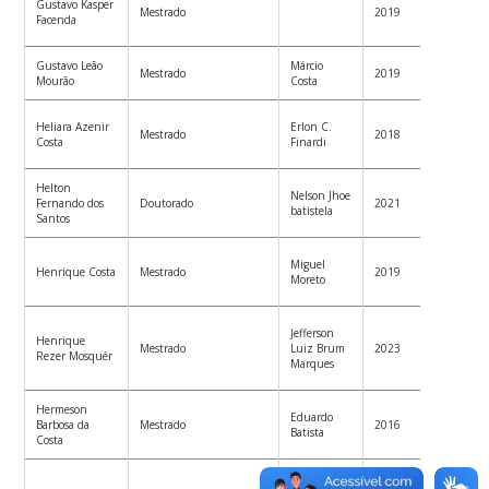
Gustavo Kasper
Mestrado
2019
Univer
Facenda
Toront
Gustavo Leão
Márcio
Mestrado
2019
Macni
Mourão
Costa
Analis
Heliara Azenir
Erlon C.
Mestrado
2018
Regula
Costa
Finardi
Mercad
Helton
Coprop
Nelson Jhoe
Fernando dos
Doutorado
2021
empres
batistela
Santos
tecnol
Engen
Miguel
Henrique Costa
Mestrado
2019
Eletric
Moreto
Goiás
Analis
Jefferson
Henrique
Intelli
Mestrado
Luiz Brum
2023
Rezer Mosquér
Labora
Marques
Farmac
Hermeson
Eduardo
CTO na
Barbosa da
Mestrado
2016
Batista
Varejo
Costa
Coorde