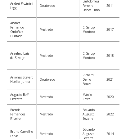
Bartolomeu
Andrei Piccinini
Univer
Doutorado
Ferreira
2011
Legg
Federa
Uchôa Filho
Maria
Andrés
Profes
Fernando
C Galup
Mestrado
2017
Univer
Ordóñez
Montoro
Cauca,
Hurtado
Engen
SENAI 
Anselmo Luís
C Galup
Mestrado
2018
Inovaç
da Silva Jr.
Montoro
Sistem
Embar
Richard
Arliones Stevert
Profes
Doutorado
Demo
2021
Hoeller Junior
São Jos
Souza
Augusto Boff
Márcio
Pizzet
Mestrado
2020
Pizzetta
Costa
em En
Brenda
Eduardo
Fernandes
Mestrado
Augusto
2022
Ribeiro
Bezerra
Eduardo
Bruno Carvalho
Engen
Mestrado
Augusto
2014
Farias
CERTI
Bezerra