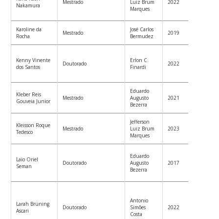
Mestrado
Luiz Brum
2022
Nakamura
Aneste
Marques
Rising
Karoline da
José Carlos
Douto
Mestrado
2019
Rocha
Bermudez
PPGEE
Profess
Kenny Vinente
Erlon C.
Univer
Doutorado
2022
dos Santos
Finardi
Federa
Amazo
Eduardo
Engen
Kleber Reis
Mestrado
Augusto
2021
Electro
Gouveia Junior
Bezerra
Eindh
Jefferson
Desenv
Kleisson Roque
Mestrado
Luiz Brum
2023
Sistem
Tedesco
Marques
Empres
Profess
Eduardo
Laio Oriel
Graud
Doutorado
Augusto
2017
Seman
Contro
Bezerra
Autom
Profess
Substi
Antonio
Larah Brüning
Depto.
Doutorado
Simões
2022
Ascari
Elétric
Costa
da UFS