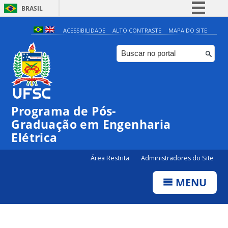
BRASIL
Simplifique!
ACESSIBILIDADE
ALTO CONTRASTE
MAPA DO SITE
Comunica BR
Participe
Acesso à informação
Legislação
Programa de Pós-
Canais
Graduação em Engenharia
Elétrica
Área Restrita
Administradores do Site
MENU