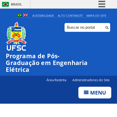
BRASIL
Simplifique!
ACESSIBILIDADE
ALTO CONTRASTE
MAPA DO SITE
Comunica BR
Participe
Acesso à informação
Legislação
Programa de Pós-
Canais
Graduação em Engenharia
Elétrica
Área Restrita
Administradores do Site
MENU