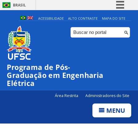
BRASIL
Simplifique!
ACESSIBILIDADE
ALTO CONTRASTE
MAPA DO SITE
Comunica BR
Participe
Acesso à informação
Legislação
Programa de Pós-
Canais
Graduação em Engenharia
Elétrica
Área Restrita
Administradores do Site
MENU