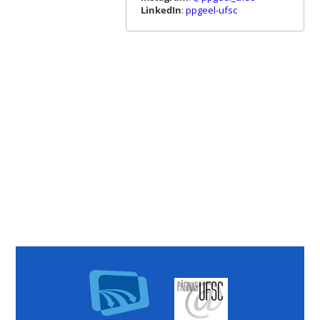
LinkedIn
:
ppgeel-ufsc