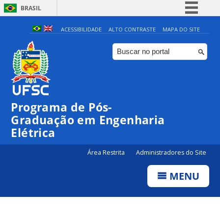
BRASIL
Simplifique!
ACESSIBILIDADE
ALTO CONTRASTE
MAPA DO SITE
Comunica BR
Participe
Acesso à informação
Legislação
Programa de Pós-
Canais
Graduação em Engenharia
Elétrica
Área Restrita
Administradores do Site
MENU