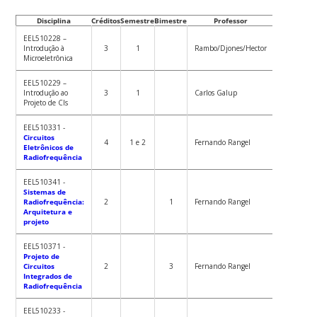
Disciplina
Créditos
Semestre
Bimestre
Professor
EEL510228 –
Introdução à
3
1
Rambo/Djones/Hector
Microeletrônica
EEL510229 –
Introdução ao
3
1
Carlos Galup
Projeto de CIs
EEL510331 -
Circuitos
4
1 e 2
Fernando Rangel
Eletrônicos de
Radiofrequência
EEL510341 -
Sistemas de
Radiofrequência:
2
1
Fernando Rangel
Arquitetura e
projeto
EEL510371 -
Projeto de
Circuitos
2
3
Fernando Rangel
Integrados de
Radiofrequência
EEL510233 -