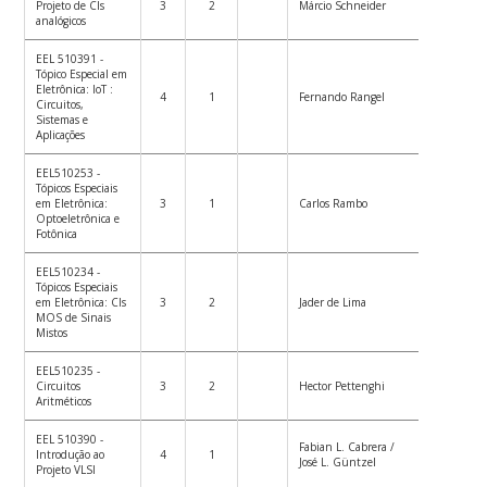
Projeto de CIs
3
2
Márcio Schneider
analógicos
EEL 510391 -
Tópico Especial em
Eletrônica: IoT :
4
1
Fernando Rangel
Circuitos,
Sistemas e
Aplicações
EEL510253 -
Tópicos Especiais
em Eletrônica:
3
1
Carlos Rambo
Optoeletrônica e
Fotônica
EEL510234 -
Tópicos Especiais
em Eletrônica: CIs
3
2
Jader de Lima
MOS de Sinais
Mistos
EEL510235 -
Circuitos
3
2
Hector Pettenghi
Aritméticos
EEL 510390 -
Fabian L. Cabrera /
Introdução ao
4
1
José L. Güntzel
Projeto VLSI