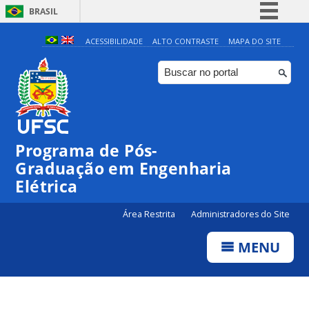
BRASIL
Simplifique!
ACESSIBILIDADE
ALTO CONTRASTE
MAPA DO SITE
Comunica BR
Participe
Acesso à informação
Legislação
Programa de Pós-
Canais
Graduação em Engenharia
Elétrica
Área Restrita
Administradores do Site
MENU