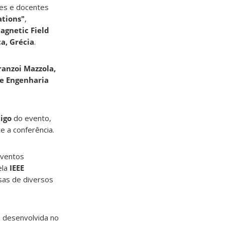
es e docentes
ations"
,
agnetic Field
a, Grécia
.
ranzoi Mazzola,
 Engenharia
igo
do evento,
e a conferência.
eventos
ela
IEEE
sas de diversos
a desenvolvida no