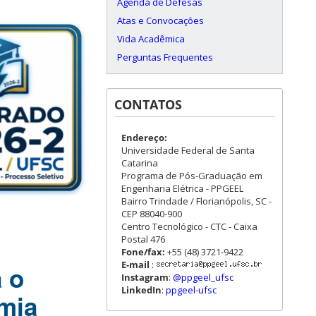
Agenda de Defesas
Atas e Convocações
Vida Acadêmica
Perguntas Frequentes
CONTATOS
Endereço:
Universidade Federal de Santa
Catarina
Programa de Pós-Graduação em
Engenharia Elétrica - PPGEEL
Bairro Trindade / Florianópolis, SC -
CEP 88040-900
Centro Tecnológico - CTC - Caixa
Postal 476
Fone/fax:
+55 (48) 3721-9422
E-mail
:
 o
Instagram
:
@ppgeel_ufsc
LinkedIn
:
ppgeel-ufsc
mia