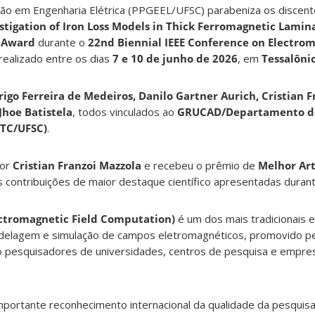
o em Engenharia Elétrica (PPGEEL/UFSC) parabeniza os discent
stigation of Iron Loss Models in Thick Ferromagnetic Lamin
 Award
durante o
22nd Biennial IEEE Conference on Electrom
 realizado entre os dias
7 e 10 de junho de 2026
, em
Tessalônic
igo Ferreira de Medeiros, Danilo Gartner Aurich, Cristian F
Jhoe Batistela
, todos vinculados ao
GRUCAD/Departamento de
CTC/UFSC)
.
por
Cristian Franzoi Mazzola
e recebeu o prêmio de
Melhor Art
contribuições de maior destaque científico apresentadas durant
ctromagnetic Field Computation)
é um dos mais tradicionais 
odelagem e simulação de campos eletromagnéticos, promovido p
do pesquisadores de universidades, centros de pesquisa e empre
mportante reconhecimento internacional da qualidade da pesquis