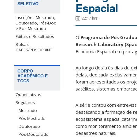
Espacial
SELETIVO
Inscrições Mestrado,
22:17 hrs.
Doutorado, Pós-Doc
e Pós-Mestrado
Editais e Resultados
O
Programa de Pós-Gradua
Research Laboratory (Spa
Bolsas
CAPES/PDSE/PRINT
Economia Espacial e o protag
Ao longo dos três dias de e
CORPO
delas, dedicada exclusivamen
ACADÊMICO E
TCCS
foram apresentados os proje
satélites, sistemas embarca
Quantitativos
Regulares
A série contou com entrevis
Mestrado
destacando a formação de re
Pós-Mestrado
ecossistema espacial catari
como monitoramento ambienta
Doutorado
desastres naturais.
Pós-Doutorado