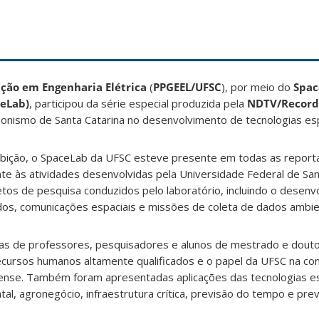
ção em Engenharia Elétrica
(
PPGEEL/UFSC
), por meio do
Spac
ceLab)
, participou da série especial produzida pela
NDTV/Record
onismo de Santa Catarina no desenvolvimento de tecnologias esp
xibição, o SpaceLab da UFSC esteve presente em todas as repor
te às atividades desenvolvidas pela Universidade Federal de San
tos de pesquisa conduzidos pelo laboratório, incluindo o desenv
dos, comunicações espaciais e missões de coleta de dados ambie
tas de professores, pesquisadores e alunos de mestrado e dou
cursos humanos altamente qualificados e o papel da UFSC na co
nense. Também foram apresentadas aplicações das tecnologias e
l, agronegócio, infraestrutura crítica, previsão do tempo e pre