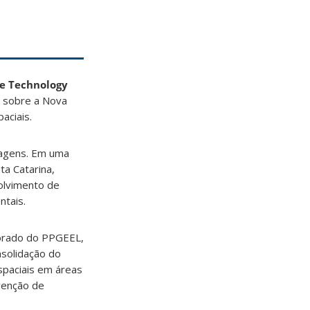
e Technology
sobre a Nova
aciais.
tagens. Em uma
ta Catarina,
olvimento de
ntais.
torado do PPGEEL,
nsolidação do
spaciais em áreas
venção de