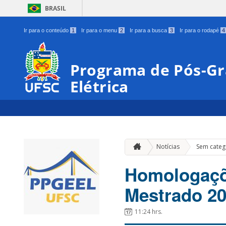
BRASIL
Ir para o conteúdo
1
Ir para o menu
2
Ir para a busca
3
Ir para o rodapé
4
Programa de Pós-G
Elétrica
Notícias
Sem categ
Homologaçõe
Mestrado 20
11:24 hrs.