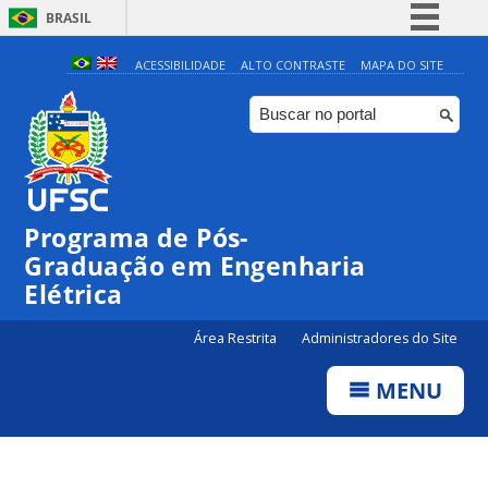
BRASIL
Simplifique!
ACESSIBILIDADE
ALTO CONTRASTE
MAPA DO SITE
Comunica BR
Participe
Acesso à informação
Legislação
Programa de Pós-
Canais
Graduação em Engenharia
Elétrica
Área Restrita
Administradores do Site
MENU