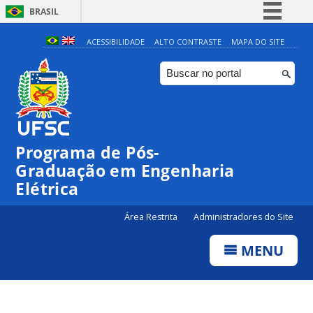
BRASIL
Simplifique!
ACESSIBILIDADE
ALTO CONTRASTE
MAPA DO SITE
Comunica BR
Participe
Acesso à informação
Legislação
Programa de Pós-
Canais
Graduação em Engenharia
Elétrica
Área Restrita
Administradores do Site
MENU