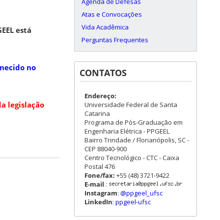
Agenda de Defesas
Atas e Convocações
Vida Acadêmica
GEEL está
Perguntas Frequentes
rnecido no
CONTATOS
Endereço:
a legislação
Universidade Federal de Santa
Catarina
Programa de Pós-Graduação em
Engenharia Elétrica - PPGEEL
Bairro Trindade / Florianópolis, SC -
CEP 88040-900
Centro Tecnológico - CTC - Caixa
Postal 476
Fone/fax:
+55 (48) 3721-9422
E-mail
:
Instagram
:
@ppgeel_ufsc
LinkedIn
:
ppgeel-ufsc