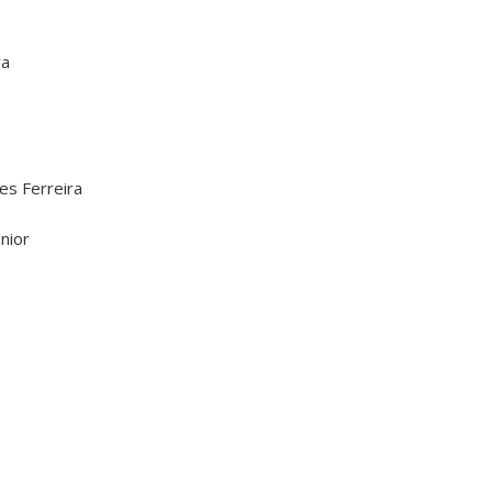
ra
s Ferreira
nior