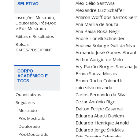
Alex Célio Sant'Ana
SELETIVO
Alexandre Luiz Schäffer
Amiron Wolff dos Santos Ser
Inscrições Mestrado,
Doutorado, Pós-Doc
Ana Marília de Souza
e Pós-Mestrado
Ana Paula Rosa Negri
Editais e Resultados
André Tonelli Schneider
Bolsas
Andreia Solange Goll da Silva
CAPES/PDSE/PRINT
Armando José Gomes Abrante
Arthur Aprígio de Melo
Ary Paixão Borges Santana Jú
CORPO
Bruna Souza Morais
ACADÊMICO E
Bruno Rocha Colonetti
TCCS
caio silva miranda
Carlos Fernando da Silva
Quantitativos
Cezar Antônio Rigo
Regulares
Dalton Fellipe Casamali
Mestrado
Eduarda Abatti Dahlem
Pós-Mestrado
Eduardo Henrique Arnold
Doutorado
Eduardo Jorge Siridakis
Pós-Doutorado
Eric Ferreira Schmiele