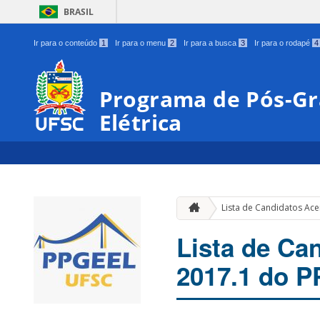
BRASIL
Ir para o conteúdo
1
Ir para o menu
2
Ir para a busca
3
Ir para o rodapé
4
Programa de Pós-G
Elétrica
Lista de Candidatos Ac
Lista de Ca
2017.1 do 