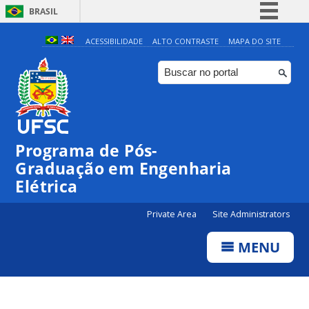
BRASIL
Simplifique!
ACESSIBILIDADE
ALTO CONTRASTE
MAPA DO SITE
Comunica BR
Participe
Acesso à informação
Legislação
Programa de Pós-
Canais
Graduação em Engenharia
Elétrica
Private Area
Site Administrators
MENU