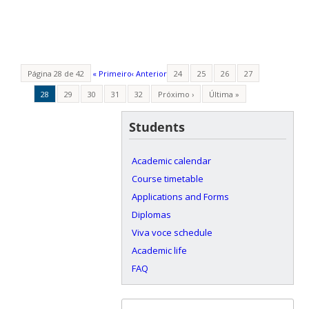
Página 28 de 42
« Primeiro
‹ Anterior
24
25
26
27
28
29
30
31
32
Próximo ›
Última »
Students
Academic calendar
Course timetable
Applications and Forms
Diplomas
Viva voce schedule
Academic life
FAQ