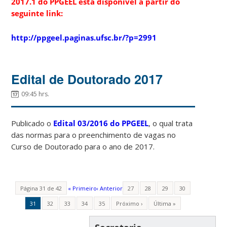
2017.1 do PPGEEL
está disponível a partir do
seguinte link:
http://ppgeel.paginas.ufsc.br/?p=2991
Edital de Doutorado 2017
09:45 hrs.
Publicado o
Edital 03/2016 do PPGEEL
, o qual trata
das normas para o preenchimento de vagas no
Curso de Doutorado para o ano de 2017.
Página 31 de 42
« Primeiro
‹ Anterior
27
28
29
30
31
32
33
34
35
Próximo ›
Última »