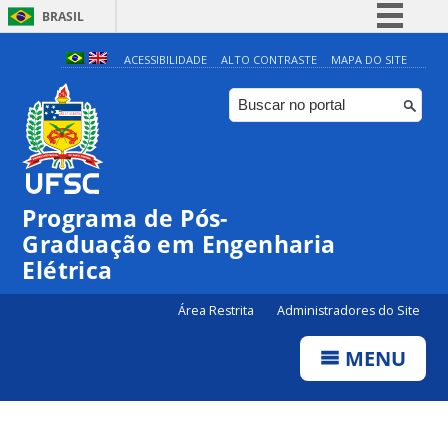
BRASIL
Simplifique!
ACESSIBILIDADE
ALTO CONTRASTE
MAPA DO SITE
Comunica BR
Participe
Acesso à informação
Legislação
Programa de Pós-
Canais
Graduação em Engenharia
Elétrica
Área Restrita
Administradores do Site
MENU