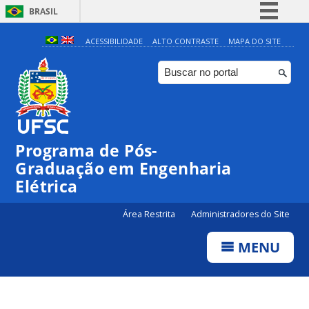
BRASIL
Simplifique!
ACESSIBILIDADE
ALTO CONTRASTE
MAPA DO SITE
Comunica BR
Participe
Acesso à informação
Legislação
Programa de Pós-
Canais
Graduação em Engenharia
Elétrica
Área Restrita
Administradores do Site
MENU