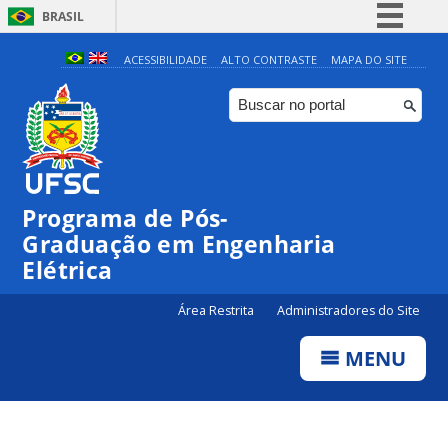
BRASIL
Simplifique!
ACESSIBILIDADE
ALTO CONTRASTE
MAPA DO SITE
Comunica BR
Participe
Acesso à informação
Legislação
Programa de Pós-
Canais
Graduação em Engenharia
Elétrica
Área Restrita
Administradores do Site
MENU