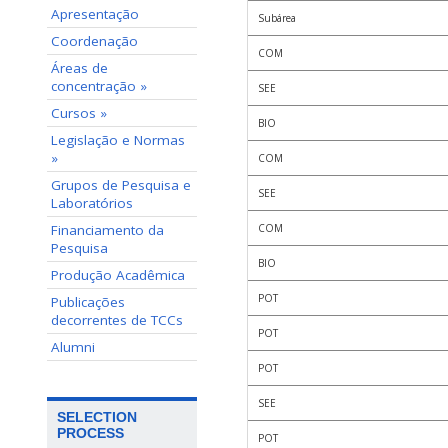
Apresentação
Subárea
Coordenação
COM
Áreas de
concentração »
SEE
Cursos »
BIO
Legislação e Normas
»
COM
Grupos de Pesquisa e
SEE
Laboratórios
Financiamento da
COM
Pesquisa
BIO
Produção Acadêmica
POT
Publicações
decorrentes de TCCs
POT
Alumni
POT
SEE
SELECTION
PROCESS
POT