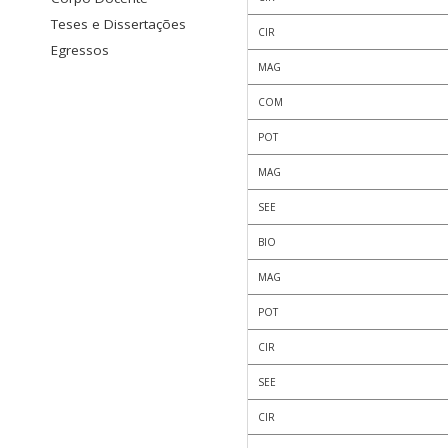
Teses e Dissertações
CIR
Egressos
MAG
COM
POT
MAG
SEE
BIO
MAG
POT
CIR
SEE
CIR