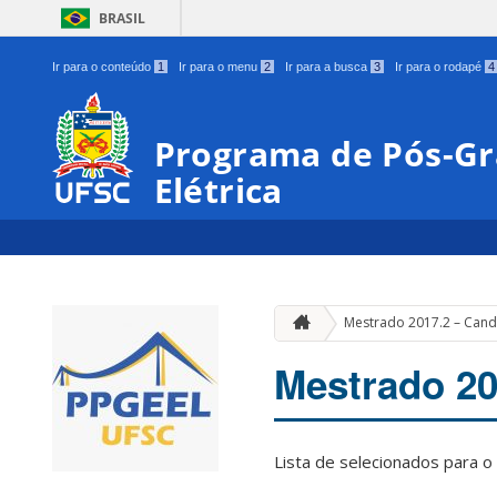
BRASIL
Ir para o conteúdo
1
Ir para o menu
2
Ir para a busca
3
Ir para o rodapé
4
Programa de Pós-G
Elétrica
Mestrado 2017.2 – Cand
Mestrado 20
Lista de selecionados para o