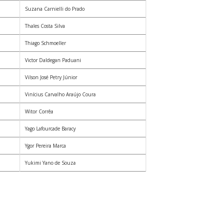
Suzana Carnielli do Prado
Thales Costa Silva
Thiago Schmoeller
Victor Daldegan Paduani
Vilson José Petry Júnior
Vinícius Carvalho Araújo Coura
Witor Corrêa
Yago Lafourcade Baracy
Ygor Pereira Marca
Yukimi Yano de Souza