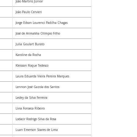
João Martins Júnior
João Paulo Cervieri
Jorge Edson Lourenci Padilha Chagas
José de Arimatéia Olímpio Filho
Julia Goulart Burato
Karoline da Rocha
Kleisson Roque Tedesco
Laura Eduarda Vieira Pereira Marques
Lennon José Gazola dos Santos
Lesley da Silva Ferreira
Lívia Fonseca Ribeiro
Lodacir Rodrigo Silva da Rosa
Luan Emerson Soares de Lima