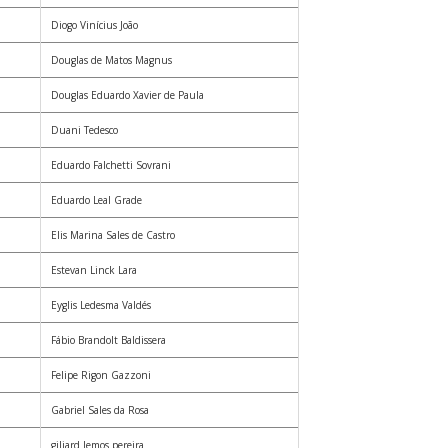
Diogo Vinícius João
Douglas de Matos Magnus
Douglas Eduardo Xavier de Paula
Duani Tedesco
Eduardo Falchetti Sovrani
Eduardo Leal Grade
Elis Marina Sales de Castro
Estevan Linck Lara
Eyglis Ledesma Valdés
Fábio Brandolt Baldissera
Felipe Rigon Gazzoni
Gabriel Sales da Rosa
giliard lemos pereira