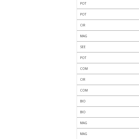
POT
POT
CIR
MAG
SEE
POT
COM
CIR
COM
BIO
BIO
MAG
MAG