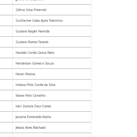
Glênio Silva Pimentel
Guilherme Costa Ayres Tolentino
Gustavo Kasper Facenda
Gustavo Ramos Tavares
Haroldo Corrêa Garcia Neto
Henderson Gomes e Souza
Heron Pereira
Indiara Pitta Corrêa da Silva
Itaiara Felix Carvalho
Iván Zamora Díaz-Comas
Janaína Esmeraldo Rocha
Jéssica Alves Machado