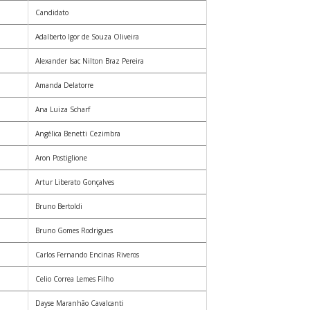
Candidato
Adalberto Igor de Souza Oliveira
Alexander Isac Nilton Braz Pereira
Amanda Delatorre
Ana Luiza Scharf
Angélica Benetti Cezimbra
Aron Postiglione
Artur Liberato Gonçalves
Bruno Bertoldi
Bruno Gomes Rodrigues
Carlos Fernando Encinas Riveros
Celio Correa Lemes Filho
Dayse Maranhão Cavalcanti