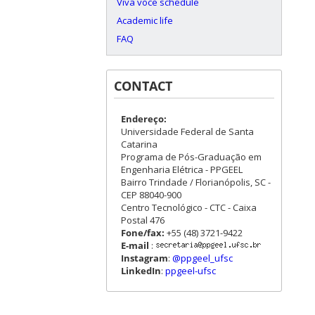
Viva voce schedule
Academic life
FAQ
CONTACT
Endereço:
Universidade Federal de Santa
Catarina
Programa de Pós-Graduação em
Engenharia Elétrica - PPGEEL
Bairro Trindade / Florianópolis, SC -
CEP 88040-900
Centro Tecnológico - CTC - Caixa
Postal 476
Fone/fax:
+55 (48) 3721-9422
E-mail
:
Instagram
:
@ppgeel_ufsc
LinkedIn
:
ppgeel-ufsc