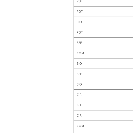
POT
POT
BIO
POT
SEE
COM
BIO
SEE
BIO
CIR
SEE
CIR
COM