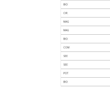
BIO
CIR
MAG
MAG
BIO
COM
SEE
SEE
POT
BIO