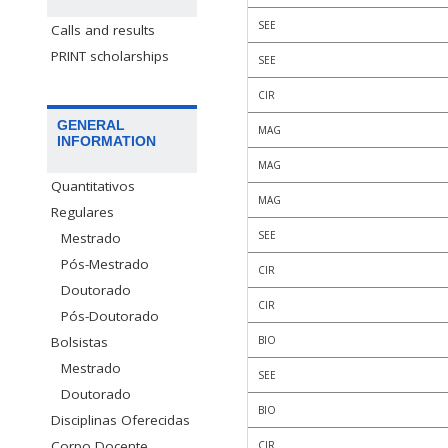
SEE
Calls and results
PRINT scholarships
SEE
CIR
GENERAL
MAG
INFORMATION
MAG
Quantitativos
MAG
Regulares
SEE
Mestrado
Pós-Mestrado
CIR
Doutorado
CIR
Pós-Doutorado
BIO
Bolsistas
Mestrado
SEE
Doutorado
BIO
Disciplinas Oferecidas
Corpo Docente
CIR